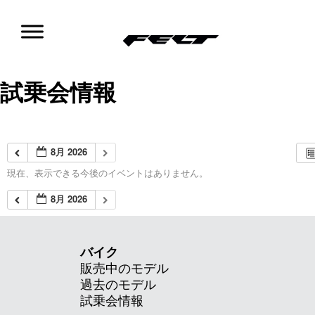
コ
ン
テ
ン
ツ
試乗会情報
へ
移
動
8月 2026
現在、表示できる今後のイベントはありません。
8月 2026
バイク
販売中のモデル
過去のモデル
試乗会情報