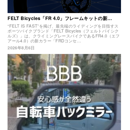
FELT Bicycles「FR 4.0」フレームキットの新…
“FELT IS FAST”を掲げ、最先端のライディングを目指すス
ポーツバイクブランド「FELT Bicycles（フェルトバイシク
ルズ）」は、クライミングレースバイクであるFR4.0（エフ
アール4.0）の新カラー「FRDコンセ…
2026年8月6日