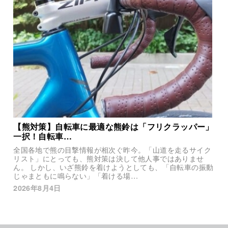
【熊対策】自転車に最適な熊鈴は「フリクラッパー」
一択！自転車…
全国各地で熊の目撃情報が相次ぐ昨今。「山道を走るサイク
リスト」にとっても、熊対策は決して他人事ではありませ
ん。 しかし、いざ熊鈴を着けようとしても、「自転車の振動
じゃまともに鳴らない」「着ける場…
2026年8月4日