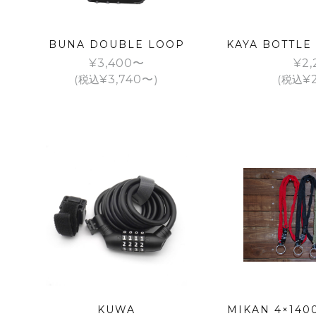
BUNA DOUBLE LOOP
KAYA BOTTLE
¥
3,400
¥
2,
(税込
¥
3,740
)
(税込
¥
KUWA
MIKAN 4×14