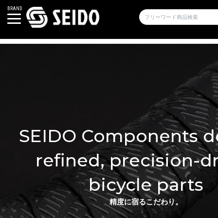
BRAND
SEIDO Components de
refined, precision-d
bicycle parts
精度に宿るこだわり。