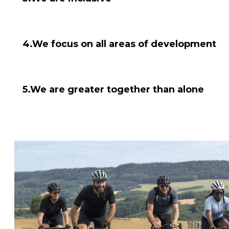
ーのための、バイカーによる」を製造しています。そして
通じてあなたとサイクリングへの情熱を共有することを喜
サイクリングは誰にでも開かれています。私たちは、自転
タイプの人々、そしてワークショップで作業するメカニッ
4.We focus on all areas of development
人々のために製品を開発しています。40のカテゴリーに
ラインナップは、私たちが誰もが利用する乗り物の一部で
人々や製品、そしてプロサイクリストの成長を支援するこ
います。
より良いものを目指し、成長を重視しています。私たちは
5.We are greater together than alone
一部であり、あなたの成長は私たちの成長でもあります。
の面でサポートしたいと考えています。なぜなら、他の人
お互いを高いレベルに引き上げて、不思議な力を生み出す
として成長することを支援することは、私たち全員を高め
持ってインスパイアし合うこと。私たちが何をしても、そ
とはできません。私たちの製品は、それを使用し、私たち
良い製品を作るように私たちを鼓舞する人々なしでは何も
ちはあなたのライドの一部であり、あなたも私たちのライ