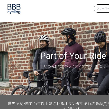
Part of Your Ride
いつもあなたのライディングの一部に
世界40か国で25年以上愛されるオランダ生まれの高品質
ツブランド。