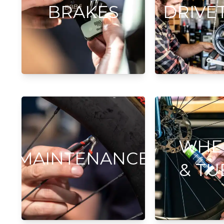
BRAKES
DRIVE
WHE
MAINTENANCE
& TU