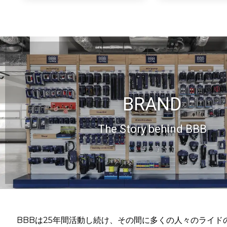
BRAND
BRAND
The Story behind BBB
The Story behind BBB
BBBは25年間活動し続け、その間に多くの人々のライド