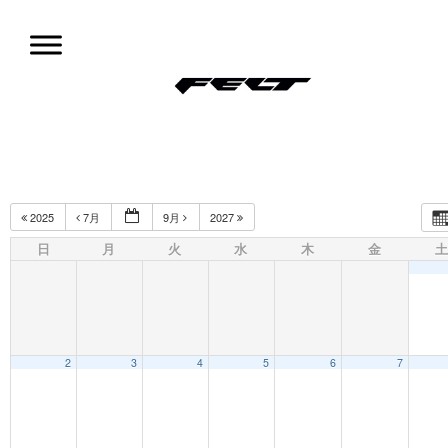
コ
ン
テ
ン
ツ
試乗会情報
へ
移
動
2025
7月
9月
2027
日
月
火
水
木
金
土
2
3
4
5
6
7