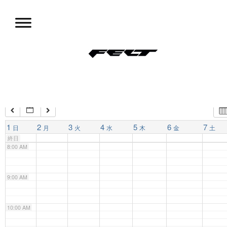
コ
ン
4:00 AM
テ
ン
ツ
5:00 AM
試乗会情報
へ
移
動
6:00 AM
7:00 AM
1
2
3
4
5
6
7
日
月
火
水
木
金
土
終日
8:00 AM
9:00 AM
10:00 AM