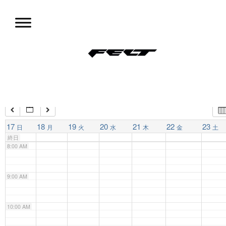
コ
ン
4:00 AM
テ
ン
ツ
5:00 AM
試乗会情報
へ
移
動
6:00 AM
7:00 AM
17
18
19
20
21
22
23
日
月
火
水
木
金
土
終日
8:00 AM
9:00 AM
10:00 AM