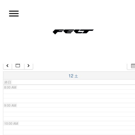
コ
ン
4:00 AM
テ
ン
ツ
5:00 AM
試乗会情報
へ
移
動
6:00 AM
7:00 AM
12
土
終日
8:00 AM
9:00 AM
10:00 AM