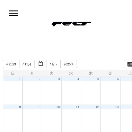
コ
ン
テ
ン
ツ
試乗会情報
へ
移
動
2023
11月
1月
2025
日
月
火
水
木
金
土
1
2
3
4
5
6
8
9
10
11
12
13