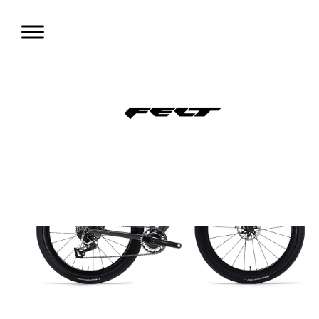
コ
ン
テ
ン
ツ
へ
移
動