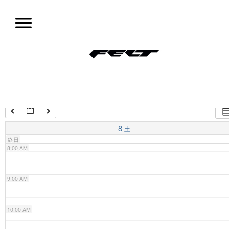
コ
ン
4:00 AM
テ
ン
ツ
5:00 AM
試乗会情報
へ
移
動
6:00 AM
7:00 AM
8
土
終日
8:00 AM
9:00 AM
10:00 AM