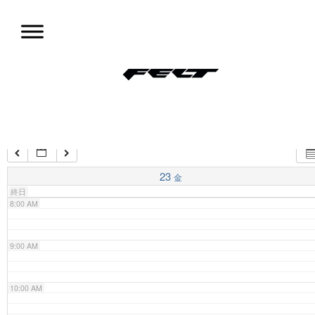
コ
ン
4:00 AM
テ
ン
ツ
5:00 AM
試乗会情報
へ
移
動
6:00 AM
7:00 AM
23
金
終日
8:00 AM
9:00 AM
10:00 AM