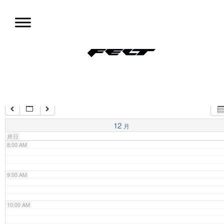
コ
ン
4:00 AM
テ
ン
ツ
5:00 AM
試乗会情報
へ
移
動
6:00 AM
7:00 AM
12
月
終日
8:00 AM
9:00 AM
10:00 AM