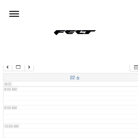
コ
ン
4:00 AM
テ
ン
ツ
5:00 AM
試乗会情報
へ
移
動
6:00 AM
7:00 AM
22
金
終日
8:00 AM
9:00 AM
10:00 AM