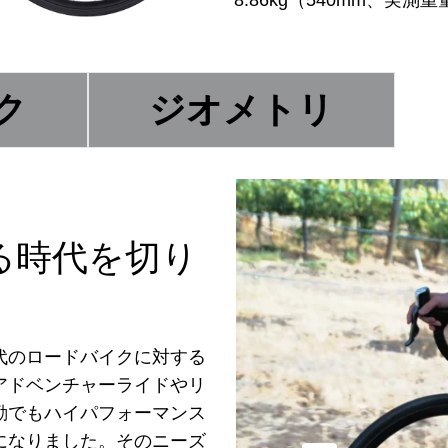
8.86kg（540mm、実測重
ク
ジオメトリ
る時代を切り
代のロードバイクに対する
アドベンチャーライドやリ
勤でもハイパフォーマンス
になりました。そのニーズ