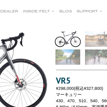
コ
ン
DEALER
INSIDE FELT
BLOG
SUPPORT
テ
ン
ツ
へ
移
動
VR5
¥298,000(税込¥327,800)
マーキュリー
430、470、510、540、56