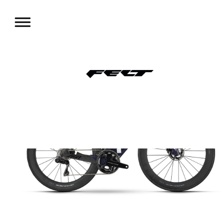
コ
ン
テ
ン
ツ
へ
移
動