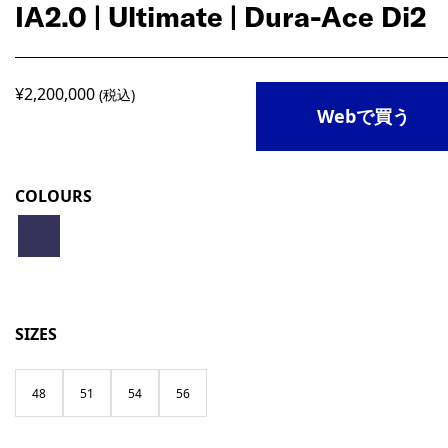
IA2.0 | Ultimate | Dura-Ace Di2
¥
2,200,000
(税込)
Webで買う
COLOURS
SIZES
48
51
54
56