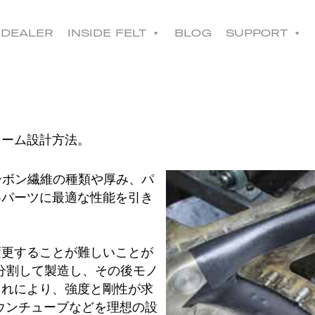
コ
ン
DEALER
INSIDE FELT
BLOG
SUPPORT
テ
ン
ツ
へ
移
動
ーム設計方法。
ion)はカーボン繊維の種類や厚み、パ
各パーツに最適な性能を引き
更することが難しいことが
で分割して製造し、その後モノ
これにより、強度と剛性が求
ウンチューブなどを理想の設