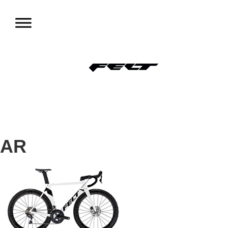
コ
ン
テ
ン
ツ
へ
移
動
AR