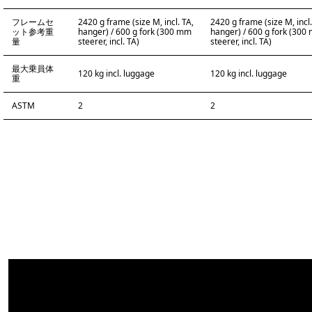
フレームセ
2420 g frame (size M, incl. TA,
2420 g frame (size M, incl.
ット参考重
hanger) / 600 g fork (300 mm
hanger) / 600 g fork (300
量
steerer, incl. TA)
steerer, incl. TA)
最大乗員体
120 kg incl. luggage
120 kg incl. luggage
重
ASTM
2
2