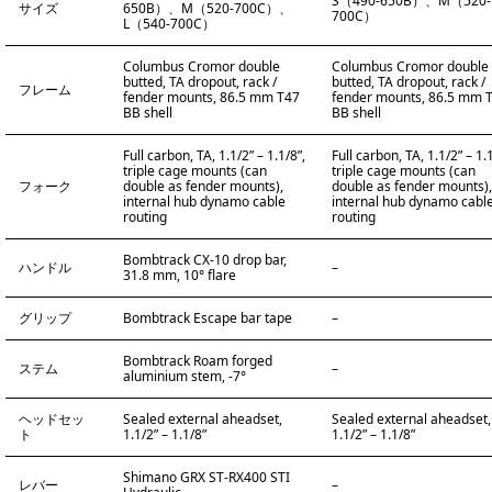
S（490-650B）、M（520-
サイズ
650B）、M（520-700C）、
700C）
L（540-700C）
Columbus Cromor double
Columbus Cromor double
butted, TA dropout, rack /
butted, TA dropout, rack /
フレーム
fender mounts, 86.5 mm T47
fender mounts, 86.5 mm 
BB shell
BB shell
Full carbon, TA, 1.1/2” – 1.1/8”,
Full carbon, TA, 1.1/2” – 1.1
triple cage mounts (can
triple cage mounts (can
フォーク
double as fender mounts),
double as fender mounts),
internal hub dynamo cable
internal hub dynamo cabl
routing
routing
Bombtrack CX-10 drop bar,
ハンドル
–
31.8 mm, 10° flare
グリップ
Bombtrack Escape bar tape
–
Bombtrack Roam forged
ステム
–
aluminium stem, -7°
ヘッドセッ
Sealed external aheadset,
Sealed external aheadset,
ト
1.1/2” – 1.1/8”
1.1/2” – 1.1/8”
Shimano GRX ST-RX400 STI
レバー
–