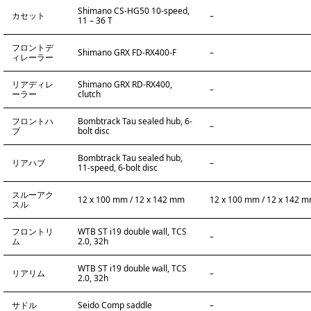
Shimano CS-HG50 10-speed,
カセット
–
11 – 36 T
フロントデ
Shimano GRX FD-RX400-F
–
ィレーラー
リアディレ
Shimano GRX RD-RX400,
–
ーラー
clutch
フロントハ
Bombtrack Tau sealed hub, 6-
–
ブ
bolt disc
Bombtrack Tau sealed hub,
リアハブ
–
11-speed, 6-bolt disc
スルーアク
12 x 100 mm / 12 x 142 mm
12 x 100 mm / 12 x 142 
スル
フロントリ
WTB ST i19 double wall, TCS
–
ム
2.0, 32h
WTB ST i19 double wall, TCS
リアリム
–
2.0, 32h
サドル
Seido Comp saddle
–