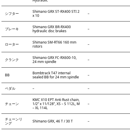
Hydraulic
Shimano GRX ST-RX400 STI 2
シフター
–
x 10
Shimano GRX BR-RX400
ブレーキ
–
hydraulic disc brakes
Shimano SM-RT66 160 mm
ローター
–
rotors
Shimano GRX FC-RX600-10,
クランク
–
24 mm spindle
Bombtrack T47 internal
BB
–
sealed BB for 24 mm spindle
ペダル
–
–
KMC X10 EPT Anti Rust chain,
チェーン
1/2” x 11/128”, XS – S 112L, M
–
– XL 114L
チェーンリ
Shimano GRX, 46 T / 30 T
–
ング