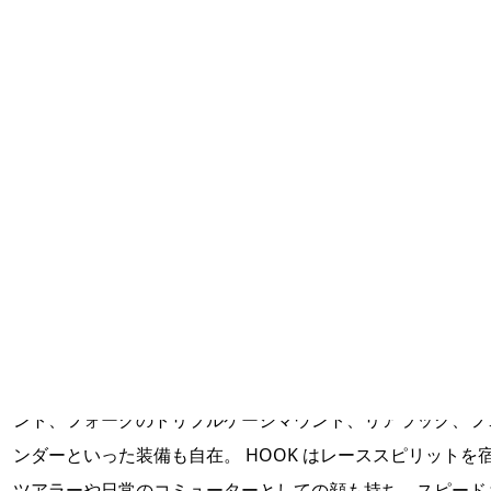
HOOK
フック
グラベルレーサーとして設計された HOOK。 ベストな操作
快適性を追求し、フレームサイズごとに 650B と 700C のホ
ルを使い分けている。 フロントギヤはダブルで、細やかな
と広いギヤ比を備え、果てしなく続くジープロードもスピー
ィに駆け抜けられる。 トップチューブバッグのダイレクト
ント、フォークのトリプルケージマウント、リアラック、フ
ンダーといった装備も自在。 HOOK はレーススピリットを
ツアラーや日常のコミューターとしての顔も持ち、スピード