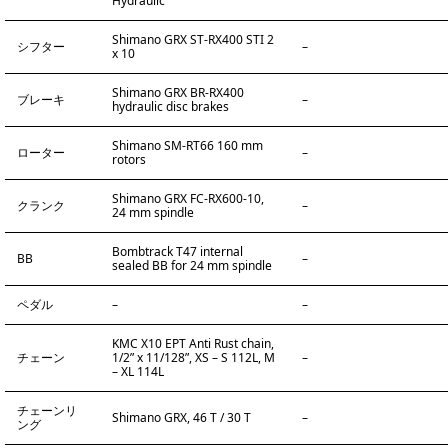
Hydraulic
Shimano GRX ST-RX400 STI 2
シフター
–
x 10
Shimano GRX BR-RX400
ブレーキ
–
hydraulic disc brakes
Shimano SM-RT66 160 mm
ローター
–
rotors
Shimano GRX FC-RX600-10,
クランク
–
24 mm spindle
Bombtrack T47 internal
BB
–
sealed BB for 24 mm spindle
ペダル
–
–
KMC X10 EPT Anti Rust chain,
チェーン
1/2” x 11/128”, XS – S 112L, M
–
– XL 114L
チェーンリ
Shimano GRX, 46 T / 30 T
–
ング