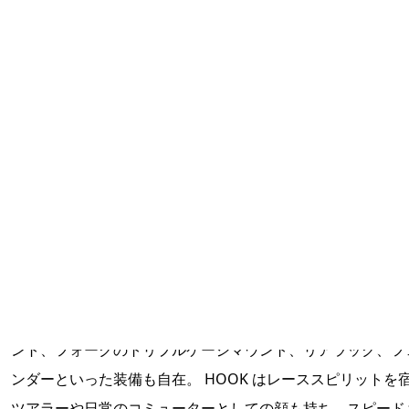
HOOK
フック
グラベルレーサーとして設計された HOOK。 ベストな操作
快適性を追求し、フレームサイズごとに 650B と 700C のホ
ルを使い分けている。 フロントギヤはダブルで、細やかな
と広いギヤ比を備え、果てしなく続くジープロードもスピー
ィに駆け抜けられる。 トップチューブバッグのダイレクト
ント、フォークのトリプルケージマウント、リアラック、フ
ンダーといった装備も自在。 HOOK はレーススピリットを
ツアラーや日常のコミューターとしての顔も持ち、スピード