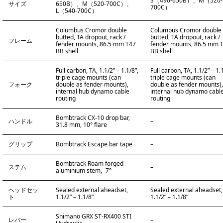
S（490-650B）、M（520-
サイズ
650B）、M（520-700C）、
700C）
L（540-700C）
Columbus Cromor double
Columbus Cromor double
butted, TA dropout, rack /
butted, TA dropout, rack /
フレーム
fender mounts, 86.5 mm T47
fender mounts, 86.5 mm 
BB shell
BB shell
Full carbon, TA, 1.1/2” – 1.1/8”,
Full carbon, TA, 1.1/2” – 1.1
triple cage mounts (can
triple cage mounts (can
フォーク
double as fender mounts),
double as fender mounts),
internal hub dynamo cable
internal hub dynamo cabl
routing
routing
Bombtrack CX-10 drop bar,
ハンドル
–
31.8 mm, 10° flare
グリップ
Bombtrack Escape bar tape
–
Bombtrack Roam forged
ステム
–
aluminium stem, -7°
ヘッドセッ
Sealed external aheadset,
Sealed external aheadset,
ト
1.1/2” – 1.1/8”
1.1/2” – 1.1/8”
Shimano GRX ST-RX400 STI
レバー
–