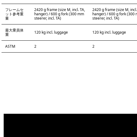
フレームセ
2420 g frame (size M, incl. TA,
2420 g frame (size M, incl.
ット参考重
hanger) / 600 g fork (300 mm
hanger) / 600 g fork (300
量
steerer, incl. TA)
steerer, incl. TA)
最大乗員体
120 kg incl. luggage
120 kg incl. luggage
重
ASTM
2
2