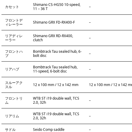
Shimano CS-HG50 10-speed,
カセット
–
11 – 36 T
フロントデ
Shimano GRX FD-RX400-F
–
ィレーラー
リアディレ
Shimano GRX RD-RX400,
–
ーラー
clutch
フロントハ
Bombtrack Tau sealed hub, 6-
–
ブ
bolt disc
Bombtrack Tau sealed hub,
リアハブ
–
11-speed, 6-bolt disc
スルーアク
12 x 100 mm / 12 x 142 mm
12 x 100 mm / 12 x 142 
スル
フロントリ
WTB ST i19 double wall, TCS
–
ム
2.0, 32h
WTB ST i19 double wall, TCS
リアリム
–
2.0, 32h
サドル
Seido Comp saddle
–