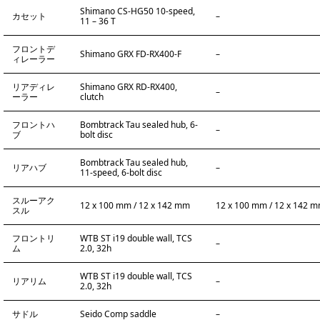
Shimano CS-HG50 10-speed,
カセット
–
11 – 36 T
フロントデ
Shimano GRX FD-RX400-F
–
ィレーラー
リアディレ
Shimano GRX RD-RX400,
–
ーラー
clutch
フロントハ
Bombtrack Tau sealed hub, 6-
–
ブ
bolt disc
Bombtrack Tau sealed hub,
リアハブ
–
11-speed, 6-bolt disc
スルーアク
12 x 100 mm / 12 x 142 mm
12 x 100 mm / 12 x 142 
スル
フロントリ
WTB ST i19 double wall, TCS
–
ム
2.0, 32h
WTB ST i19 double wall, TCS
リアリム
–
2.0, 32h
サドル
Seido Comp saddle
–