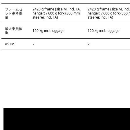
フレームセ
2420 g frame (size M, incl. TA,
2420 g frame (size M, incl.
ット参考重
hanger) / 600 g fork (300 mm
hanger) / 600 g fork (300
量
steerer, incl. TA)
steerer, incl. TA)
最大乗員体
120 kg incl. luggage
120 kg incl. luggage
重
ASTM
2
2