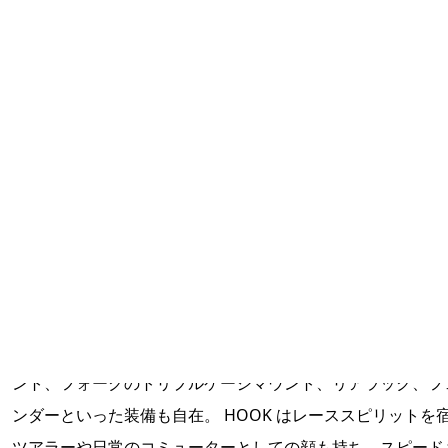
HOOK
フック
グラベルレーサーとして設計された HOOK。 ベストな操作
快適性を追求し、フレームサイズごとに 650B と 700C のホ
ルを使い分けている。 フロントギヤはダブルで、細やかな
と広いギヤ比を備え、果てしなく続くジープロードもスピー
ィに駆け抜けられる。 トップチューブバッグのダイレクト
ント、フォークのトリプルケージマウント、リアラック、フ
ンダーといった装備も自在。 HOOK はレーススピリットを
ツアラーや日常のコミューターとしての顔も持ち、スピード