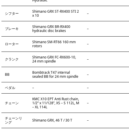
Hydraulic
Shimano GRX ST-RX400 STI 2
シフター
–
x 10
Shimano GRX BR-RX400
ブレーキ
–
hydraulic disc brakes
Shimano SM-RT66 160 mm
ローター
–
rotors
Shimano GRX FC-RX600-10,
クランク
–
24 mm spindle
Bombtrack T47 internal
BB
–
sealed BB for 24 mm spindle
ペダル
–
–
KMC X10 EPT Anti Rust chain,
チェーン
1/2” x 11/128”, XS – S 112L, M
–
– XL 114L
チェーンリ
Shimano GRX, 46 T / 30 T
–
ング