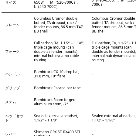
S（490-650B）、M（520-
サイズ
650B）、M（520-700C）、
700C）
L（540-700C）
Columbus Cromor double
Columbus Cromor double
butted, TA dropout, rack /
butted, TA dropout, rack /
フレーム
fender mounts, 86.5 mm T47
fender mounts, 86.5 mm 
BB shell
BB shell
Full carbon, TA, 1.1/2” – 1.1/8”,
Full carbon, TA, 1.1/2” – 1.1
triple cage mounts (can
triple cage mounts (can
フォーク
double as fender mounts),
double as fender mounts),
internal hub dynamo cable
internal hub dynamo cabl
routing
routing
Bombtrack CX-10 drop bar,
ハンドル
–
31.8 mm, 10° flare
グリップ
Bombtrack Escape bar tape
–
Bombtrack Roam forged
ステム
–
aluminium stem, -7°
ヘッドセッ
Sealed external aheadset,
Sealed external aheadset,
ト
1.1/2” – 1.1/8”
1.1/2” – 1.1/8”
Shimano GRX ST-RX400 STI
レバー
–