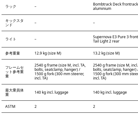
Bombtrack Deck frontrack
ラック
–
aluminium
キックスタ
–
–
ンド
Supernova E3 Pure 3 front
ライト
–
Tail Light 2 rear
参考重量
12.9 kg (size M)
13.2 kg (size M)
2540 g frame (size M, incl. TA,
2540 g frame (size M, incl.
フレームセ
bolts, seatclamp, hanger) /
bolts, seatclamp, hanger) 
ット参考重
1500 g fork (300 mm steerer,
1500 g fork (300 mm steer
量
incl. TA)
incl. TA)
最大乗員体
140 kg incl. luggage
140 kg incl. luggage
重
ASTM
2
2