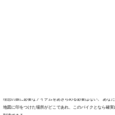
BEYOND
ビヨンド
山脈を越え、大陸を横断するような旅も、潮風に吹きさらさ
ながら海岸線を進む冒険も、すべては エクストリームツー
グ で可能になる。 世界中のあらゆる場所で溶接修理が容易
ロモリスチール素材は、数多の冒険者に選ばれてきた信頼の
レーム。 そこに、MTBレベルのワイドタイヤとローギヤを
合わせ、数えきれないほどのマウンティングポイントを装備
理想の旅に必要なアイテムをあきらめる必要はない。 あな
地図に印をつけた場所がどこであれ、このバイクとなら確実