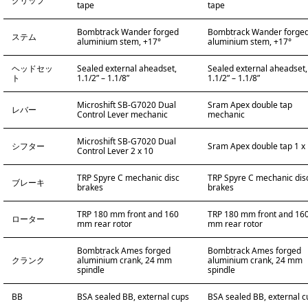
グリップ
tape
tape
Bombtrack Wander forged
Bombtrack Wander forge
ステム
aluminium stem, +17°
aluminium stem, +17°
ヘッドセッ
Sealed external aheadset,
Sealed external aheadset,
ト
1.1/2” – 1.1/8”
1.1/2” – 1.1/8”
Microshift SB-G7020 Dual
Sram Apex double tap
レバー
Control Lever mechanic
mechanic
Microshift SB-G7020 Dual
シフター
Sram Apex double tap 1 x
Control Lever 2 x 10
TRP Spyre C mechanic disc
TRP Spyre C mechanic dis
ブレーキ
brakes
brakes
TRP 180 mm front and 160
TRP 180 mm front and 16
ローター
mm rear rotor
mm rear rotor
Bombtrack Ames forged
Bombtrack Ames forged
クランク
aluminium crank, 24 mm
aluminium crank, 24 mm
spindle
spindle
BB
BSA sealed BB, external cups
BSA sealed BB, external c