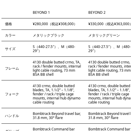
BEYOND 1
BEYOND 2
価格
¥280,000（税込¥308,000）
¥330,000（税込¥363,000
カラー
メタリックブラック
メタリックグリーン
S（440-27.5″）、M（480-
S（440-27.5″）、M（480-
サイズ
29″）
29″）
4130 double butted crmo, TA,
4130 double butted crmo, 
rack / fender mounts, internal
rack / fender mounts, inte
フレーム
light cable routing, 73 mm
light cable routing, 73 mm
BSA BB shell
BSA BB shell
4130 crmo, double butted
4130 crmo, double butted
blades, TA, 1.1/2” – 1.1/8”,
blades, TA, 1.1/2” – 1.1/8”,
フォーク
fender / rack / triple cage
fender / rack / triple cage
mounts, internal hub dynamo
mounts, internal hub dyn
cable routing
cable routing
Bombtrack Beyond travel bar,
Bombtrack Beyond travel 
ハンドル
31.8 mm, 30° flare
31.8 mm, 30° flare
Bombtrack Command bar
Bombtrack Command bar