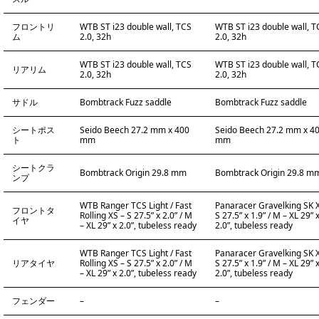
フロントリ
WTB ST i23 double wall, TCS
WTB ST i23 double wall, T
ム
2.0, 32h
2.0, 32h
WTB ST i23 double wall, TCS
WTB ST i23 double wall, T
リアリム
2.0, 32h
2.0, 32h
サドル
Bombtrack Fuzz saddle
Bombtrack Fuzz saddle
シートポス
Seido Beech 27.2 mm x 400
Seido Beech 27.2 mm x 4
ト
mm
mm
シートクラ
Bombtrack Origin 29.8 mm
Bombtrack Origin 29.8 m
ンプ
WTB Ranger TCS Light / Fast
Panaracer Gravelking SK 
フロントタ
Rolling XS – S 27.5” x 2.0” / M
S 27.5” x 1.9” / M – XL 29” 
イヤ
– XL 29” x 2.0”, tubeless ready
2.0”, tubeless ready
WTB Ranger TCS Light / Fast
Panaracer Gravelking SK 
リアタイヤ
Rolling XS – S 27.5” x 2.0” / M
S 27.5” x 1.9” / M – XL 29” 
– XL 29” x 2.0”, tubeless ready
2.0”, tubeless ready
フェンダー
–
–