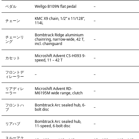
ペダル
Wellgo B109N flat pedal
–
KMC X9 chain, 1/2” x 11/128”,
チェーン
–
114L
Bombtrack Ridge aluminium
チェーンリ
chainring, narrow-wide, 42 T,
–
ング
incl. chainguard
Microshift Advent CS-H093 9-
カセット
–
speed, 11 – 42 T
フロントデ
–
–
ィレーラー
リアディレ
Microshift Advent RD-
–
ーラー
M6195M wide range, clutch
フロントハ
Bombtrack Arc sealed hub, 6-
–
ブ
bolt disc
Bombtrack Arc sealed hub,
リアハブ
–
11-speed, 6-bolt disc
スルーアク