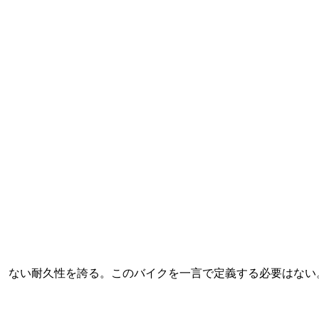
ARISE GEARE
アライズギアード
表の顔はオフロードコミューターであり、カーゴバイク、そ
てカフェバイク。しかしその実力は、グラベルやMTB、さら
はツーリングバイクとしても発揮される。細身で洗練された
ロモリスチールフレームは、都会の街並みに美しく映えると
時に、キャンプ装備を積んで挑むダートツーリングでも揺る
ない耐久性を誇る。このバイクを一言で定義する必要はない