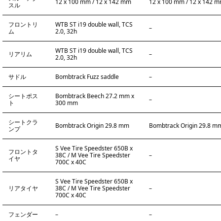
12 x 100 mm / 12 x 142 mm
12 x 100 mm / 12 x 142 
スル
フロントリ
WTB ST i19 double wall, TCS
–
ム
2.0, 32h
WTB ST i19 double wall, TCS
リアリム
–
2.0, 32h
サドル
Bombtrack Fuzz saddle
–
シートポス
Bombtrack Beech 27.2 mm x
–
ト
300 mm
シートクラ
Bombtrack Origin 29.8 mm
Bombtrack Origin 29.8 m
ンプ
S Vee Tire Speedster 650B x
フロントタ
38C / M Vee Tire Speedster
–
イヤ
700C x 40C
S Vee Tire Speedster 650B x
リアタイヤ
38C / M Vee Tire Speedster
–
700C x 40C
フェンダー
–
–