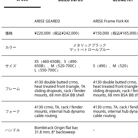
ARISE GEARED
ARISE Frame Fork Kit
価格
¥220,000（税込¥242,000）
¥150,000（税込¥165,000
メタリックブラック
カラー
マットぺトロールブルー
XS（460-650B)、S（490-
サイズ
650B）、M（520-700C）、
S（490）、M（520）
L（550-700C）
4130 double butted crmo,
4130 double butted crmo,
heat treated front triangle, TA
heat treated front triangle
フレーム
sliding dropouts, rack / fender
sliding dropouts, rack / fe
mounts, 68 mm BSA BB shell
mounts, 68 mm BSA BB sh
4130 crmo, TA, rack / fender
4130 crmo, TA, rack / fend
フォーク
mounts, internal hub dynamo
mounts, internal hub dyn
cable routing
cable routing
Bombtrack Origin flat bar,
ハンドル
–
31.8 mm, 8° backsweep