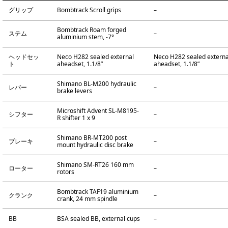
グリップ
Bombtrack Scroll grips
–
Bombtrack Roam forged
ステム
–
aluminium stem, -7°
ヘッドセッ
Neco H282 sealed external
Neco H282 sealed externa
ト
aheadset, 1.1/8”
aheadset, 1.1/8”
Shimano BL-M200 hydraulic
レバー
–
brake levers
Microshift Advent SL-M8195-
シフター
–
R shifter 1 x 9
Shimano BR-MT200 post
ブレーキ
–
mount hydraulic disc brake
Shimano SM-RT26 160 mm
ローター
–
rotors
Bombtrack TAF19 aluminium
クランク
–
crank, 24 mm spindle
BB
BSA sealed BB, external cups
–