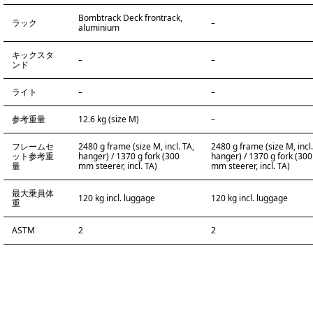
Bombtrack Deck frontrack,
ラック
–
aluminium
キックスタ
–
–
ンド
ライト
–
–
参考重量
12.6 kg (size M)
–
フレームセ
2480 g frame (size M, incl. TA,
2480 g frame (size M, incl.
ット参考重
hanger) / 1370 g fork (300
hanger) / 1370 g fork (300
量
mm steerer, incl. TA)
mm steerer, incl. TA)
最大乗員体
120 kg incl. luggage
120 kg incl. luggage
重
ASTM
2
2