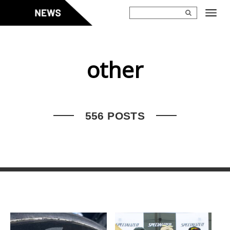
Skip
to
content
other
556 POSTS