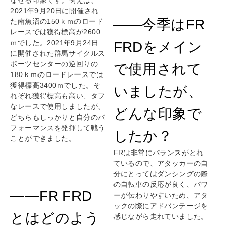
なせる印象です。例えば、
2021年9月20日に開催され
――
今季はFR
た南魚沼の150ｋｍのロード
レースでは獲得標高が2600
ｍでした。2021年9月24日
FRDをメイン
に開催された群馬サイクルス
ポーツセンターの逆回りの
で使用されて
180ｋｍのロードレースでは
獲得標高3400ｍでした。そ
いましたが、
れぞれ獲得標高も高い、タフ
なレースで使用しましたが、
どんな印象で
どちらもしっかりと自分のパ
フォーマンスを発揮して戦う
したか？
ことができました。
FRは非常にバランスがとれ
ているので、アタッカーの自
分にとってはダンシングの際
の自転車の反応が良く、パワ
——FR FRD
ーが伝わりやすいため、アタ
ックの際にアドバンテージを
とはどのよう
感じながら走れていました。