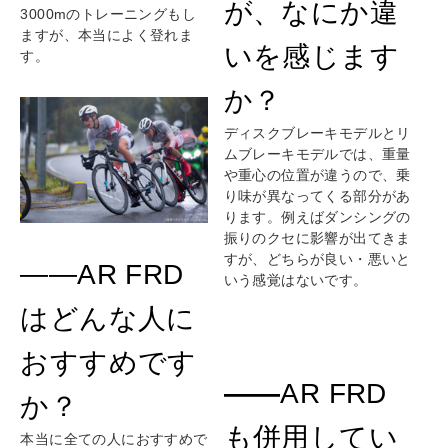
が、なにか違
3000mのトレーニングもし
ますが、本当によく登れま
いを感じます
す。
か？
ディスクブレーキモデルとリ
ムブレーキモデルでは、重量
や重心の位置が違うので、乗
り味が異なってくる部分があ
ります。例えばダンシングの
振りのクセに影響が出てきま
すが、どちらが良い・悪いと
——AR FRD
いう感覚はないです。
はどんな人に
おすすめです
――
AR FRD
か？
も併用してい
本当に全ての人におすすめで