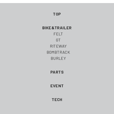
ナ
TOP
ビ
BIKE&TRAILER
ゲ
FELT
GT
ー
RITEWAY
BOMBTRACK
シ
BURLEY
ョ
PARTS
ン
EVENT
TECH