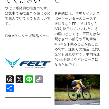
てください！
た。
やはり爆発的な推進力です。
登坂中でも推進力を感じるの
具体的には、群馬サイクルス
で踏んでいてとても楽しいで
ポーツセンターのコースで、
す。
正回りならFR、逆回りなら
ARを使用していました。そ
の理由としては、正回りは勾
Felt AR シリーズ製品ページ
配がきつい部分や平均時速
40kmを下回ることがあるた
めです。逆回りの場合は登坂
区間も流れやすく、平均時速
40kmを越えやすいコースに
なるためです。
T
X
Li
C
hr
n
o
共
e
e
p
有
a
y