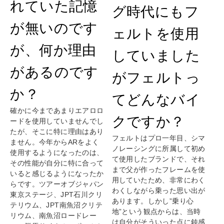
れていた記憶
グ時代にもフ
が無いのです
ェルトを使用
が、何か理由
していました
があるのです
がフェルトっ
か？
てどんなバイ
確かに今まであまりエアロロ
クですか？
ードを使用していませんでし
たが、そこに特に理由はあり
フェルトはプロ一年目、シマ
ません。今年からARをよく
ノレーシングに所属して初め
使用するようになったのは、
て使用したブランドで、それ
その性能が自分に特に合って
まで父が作ったフレームを使
いると感じるようになったか
用していたため、非常にわく
らです。ツアーオブジャパン
わくしながら乗った思い出が
東京ステージ、JPT石川クリ
あります。しかし”乗り心
テリウム、JPT南魚沼クリテ
地”という観点からは、当時
リウム、南魚沼ロードレー
は自分がそういった点に鈍感