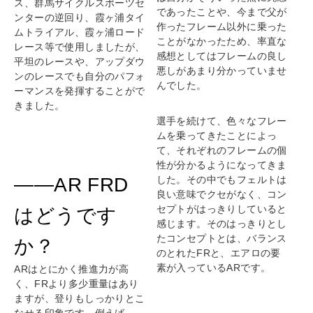
ス、群馬サイクルスポーツセ
であったことや、今まで父が
ンターの逆回り、霞ヶ浦タイ
作ったフレーム以外に乗った
ムトライアル、霞ヶ浦ロード
ことがなかったため、率直な
レース等で使用しましたが、
感想としてはフレームの良し
平坦のレースや、アップダウ
悪しがあまり分かっていませ
ンのレースでも自分のパフォ
んでした。
ーマンスを発揮することがで
きました。
選手を続けて、色々なフレー
ムを乗ってきたことによっ
て、それぞれのフレームの個
性が分かるようになってきま
した。その中でもフェルトは
——AR FRD
良い意味でクセがなく、コン
セプトがはっきりしていると
はどうです
感じます。そのはっきりとし
たコンセプトとは、バランス
か？
のとれたFRと、エアロの要
素が入っているARです。
ARはとにかく推進力が高
く、FRより多少重量はあり
ますが、登りもしっかりとこ