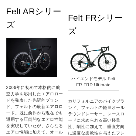
Felt ARシリー
Felt FRシリー
ズ
ズ
ハイエンドモデル Felt
FR FRD Ultimate
2009年に初めて本格的に航
空力学を応用したエアロロー
ドを発表した先駆的ブラン
カリフォルニアのバイクブラ
ド、フェルトの最新エアロロ
ンド、フェルトの軽量オール
ード。既に前作から現在でも
ラウンドレーサー。レースロ
通用する圧倒的なエアロ性能
ードに求められる高い軽量
を実現していたが、さらなる
性、剛性に加えて、垂直方向
エアロ性能に加えて、オール
に適度な柔軟性を与えたフレ