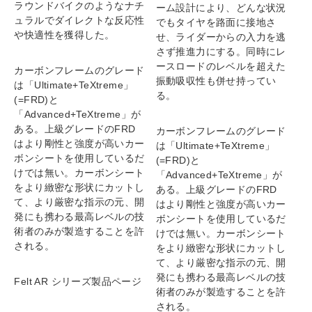
ラウンドバイクのようなナチ
ーム設計により、どんな状況
ュラルでダイレクトな反応性
でもタイヤを路面に接地さ
や快適性を獲得した。
せ、ライダーからの入力を逃
さず推進力にする。同時にレ
ースロードのレベルを超えた
カーボンフレームのグレード
振動吸収性も併せ持ってい
は「Ultimate+TeXtreme」
る。
(=FRD)と
「Advanced+TeXtreme」が
ある。上級グレードのFRD
カーボンフレームのグレード
はより剛性と強度が高いカー
は「Ultimate+TeXtreme」
ボンシートを使用しているだ
(=FRD)と
けでは無い。カーボンシート
「Advanced+TeXtreme」が
をより緻密な形状にカットし
ある。上級グレードのFRD
て、より厳密な指示の元、開
はより剛性と強度が高いカー
発にも携わる最高レベルの技
ボンシートを使用しているだ
術者のみが製造することを許
けでは無い。カーボンシート
される。
をより緻密な形状にカットし
て、より厳密な指示の元、開
発にも携わる最高レベルの技
Felt AR シリーズ製品ページ
術者のみが製造することを許
される。