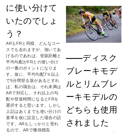
に使い分けて
いたのでしょ
う？
ARもFRと同様、どんなコー
スでも走れますが、強いてあ
げるのであれば、登坂距離と
――
ディスク
平均勾配がFRとの使い分け
の一番のポイントになりま
ブレーキモデ
す。仮に、平均勾配7％以上
で5分間登る坂があるとすれ
ルとリムブレ
ば、私の場合は、それ未満は
ARで対応し、それ以上の勾
ーキモデルの
配や登坂時間になるとFRを
選択すると思います。しかし
どちらも使用
上記はあくまでも使い分けの
基準を仮に設定した場合の話
されました
です。ARもしっかりと登れ
るので、ARで獲得標高