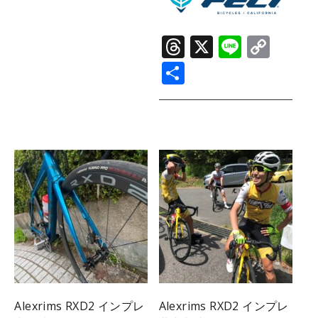
T
X
Li
C
hr
n
o
共
e
e
p
有
a
y
d
Li
s
n
k
Alexrims RXD2 インプレ
Alexrims RXD2 インプレ