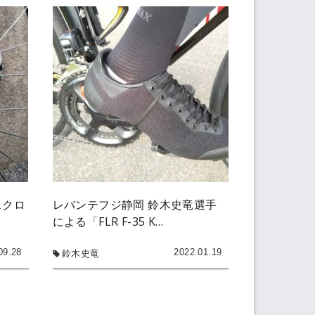
スクロ
レバンテフジ静岡 鈴木史竜選手
による「FLR F-35 K…
09.28
2022.01.19
鈴木史竜