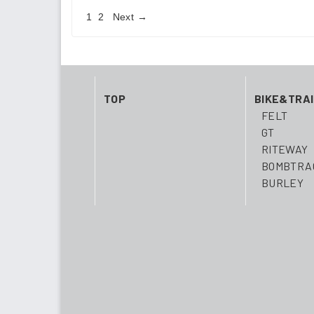
1
2
Next →
投
稿
ナ
TOP
BIKE&TRA
ビ
FELT
GT
ゲ
RITEWAY
BOMBTRA
ー
BURLEY
シ
ョ
ン