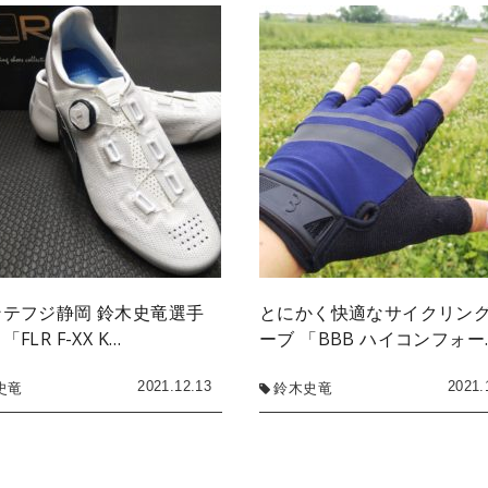
ンテフジ静岡 鈴木史竜選手
とにかく快適なサイクリン
FLR F-XX K…
ーブ 「BBB ハイコンフォー
2021.12.13
2021.
史竜
鈴木史竜