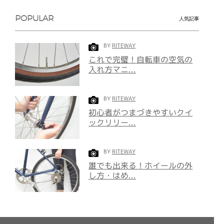
POPULAR
人気記事
BY
RITEWAY
これで完璧！自転車の空気の
入れ方マニ...
BY
RITEWAY
初心者がつまづきやすいクイ
ックリリー...
BY
RITEWAY
誰でも出来る！ホイールの外
し方・はめ...