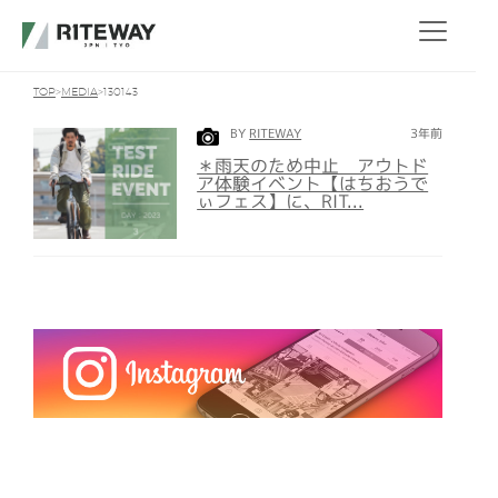
TOP
MEDIA
130143
BY
RITEWAY
3年前
＊雨天のため中止 アウトド
ア体験イベント【はちおうで
ぃフェス】に、RIT...