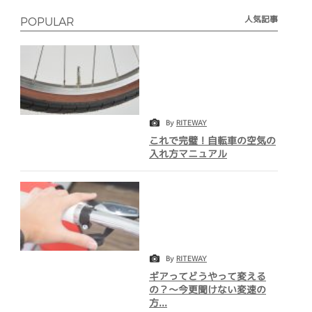
人気記事
POPULAR
By
RITEWAY
これで完璧！自転車の空気の
入れ方マニュアル
By
RITEWAY
ギアってどうやって変える
の？～今更聞けない変速の
方...