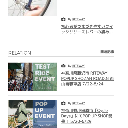
By
RITEWAY
初心者がつまづきやすいクイ
ックリリースレバーの緩め...
関連記事
RELATION
By
RITEWAY
神奈川県藤沢市 RITEWAY
POPUP SHOИAN ROAD.N 西
山自転車店 7/22-8/24
By
RITEWAY
神奈川県小田原市「Cycle
Days」にてPOP UP SHOP開
催！ 5/20-6/29