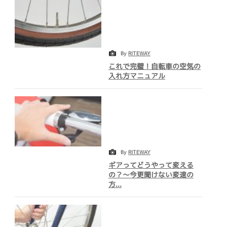
By
RITEWAY
これで完璧！自転車の空気の
入れ方マニュアル
By
RITEWAY
ギアってどうやって変える
の？～今更聞けない変速の
方...