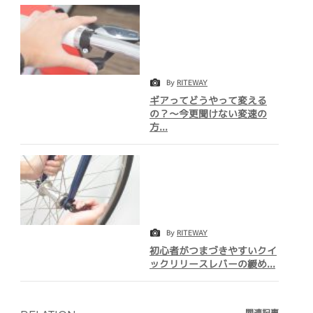
By
RITEWAY
ギアってどうやって変える
の？～今更聞けない変速の
方...
By
RITEWAY
初心者がつまづきやすいクイ
ックリリースレバーの緩め...
関連記事