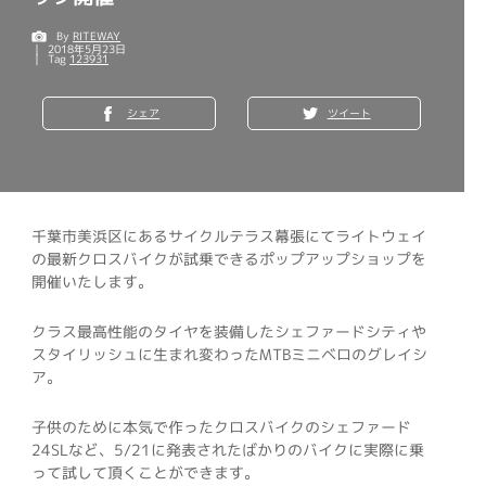
By
RITEWAY
2018年5月23日
Tag
123931
シェア
ツイート
千葉市美浜区にあるサイクルテラス幕張にてライトウェイ
の最新クロスバイクが試乗できるポップアップショップを
開催いたします。
クラス最高性能のタイヤを装備したシェファードシティや
スタイリッシュに生まれ変わったMTBミニベロのグレイシ
ア。
子供のために本気で作ったクロスバイクのシェファード
24SLなど、5/21に発表されたばかりのバイクに実際に乗
って試して頂くことができます。