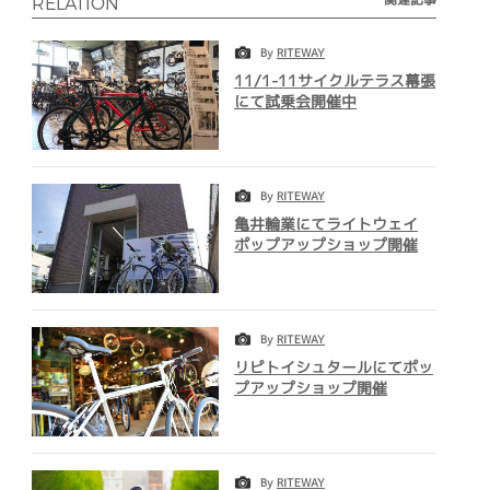
RELATION
By
RITEWAY
11/1-11サイクルテラス幕張
にて試乗会開催中
By
RITEWAY
亀井輪業にてライトウェイ
ポップアップショップ開催
By
RITEWAY
リピトイシュタールにてポッ
プアップショップ開催
By
RITEWAY