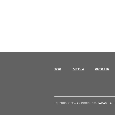
TOP
MEDIA
PICK UP
(C) 2008 RITEWAY PRODUCTS JAPAN .
All