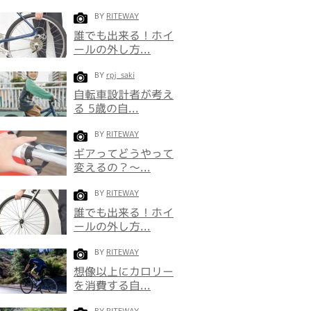
BY
RITEWAY
誰でも出来る！ホイ
ールの外し方...
BY
rpj_saki
自転車設計者が考え
る 5歳の自...
BY
RITEWAY
ギアってどうやって
変えるの？～...
BY
RITEWAY
誰でも出来る！ホイ
ールの外し方...
BY
RITEWAY
想像以上にカロリー
を消費する自...