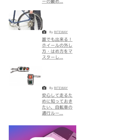
ーの緩め...
By
RITEWAY
誰でも出来る！
ホイールの外し
方・はめ方をマ
スターし...
By
RITEWAY
安心して走るた
めに知っておき
たい、自転車の
通行ルー...