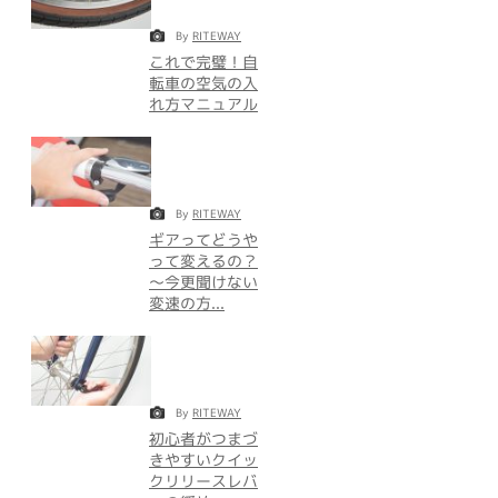
By
RITEWAY
これで完璧！自
転車の空気の入
れ方マニュアル
By
RITEWAY
ギアってどうや
って変えるの？
～今更聞けない
変速の方...
By
RITEWAY
初心者がつまづ
きやすいクイッ
クリリースレバ