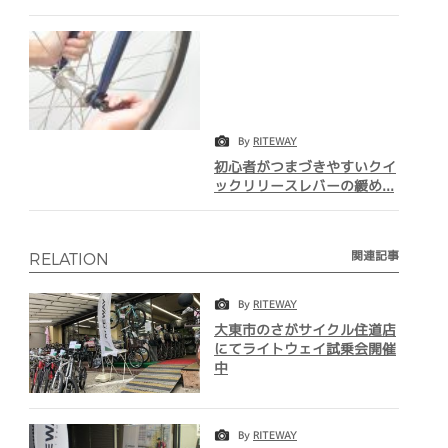
By
RITEWAY
初心者がつまづきやすいクイ
ックリリースレバーの緩め...
関連記事
RELATION
By
RITEWAY
大東市のさがサイクル住道店
にてライトウェイ試乗会開催
中
By
RITEWAY