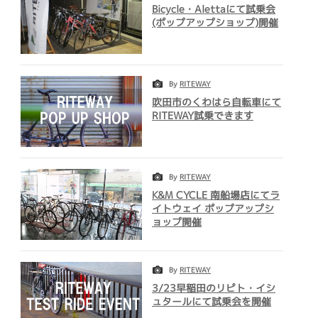
Bicycle・Alettaにて試乗会
(ポップアップショップ)開催
By
RITEWAY
吹田市のくわはら自転車にて
RITEWAY試乗できます
By
RITEWAY
K&M CYCLE 南船場店にてラ
イトウェイ ポップアップシ
ョップ開催
By
RITEWAY
3/23早稲田のリピト・イシ
ュタールにて試乗会を開催