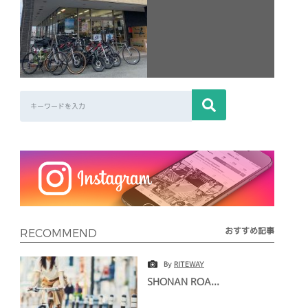
おすすめ記事
RECOMMEND
By
RITEWAY
SHONAN ROA...