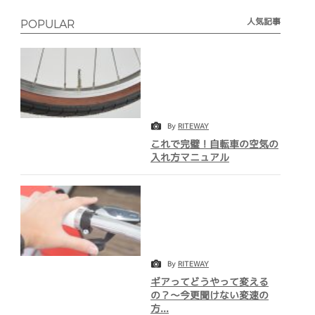
人気記事
POPULAR
By
RITEWAY
これで完璧！自転車の空気の
入れ方マニュアル
By
RITEWAY
ギアってどうやって変える
の？～今更聞けない変速の
方...