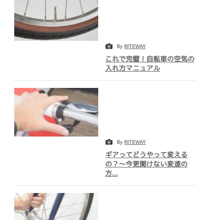
By
RITEWAY
これで完璧！自転車の空気の
入れ方マニュアル
By
RITEWAY
ギアってどうやって変える
の？～今更聞けない変速の
方...