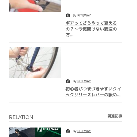
By
RITEWAY
ギアってどうやって変える
の？～今更聞けない変速の
方...
By
RITEWAY
初心者がつまづきやすいクイ
ックリリースレバーの緩め...
関連記事
RELATION
By
RITEWAY