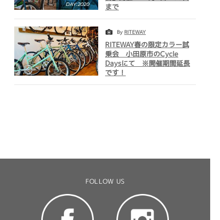
まで
By
RITEWAY
RITEWAY春の限定カラー試
乗会 小田原市のCycle
Daysにて ※開催期間延長
です！
FOLLOW US