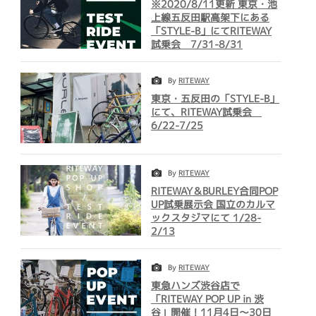
※2020/8/11更新 東京・池
上線五反田駅高架下にある
「STYLE-B」にてRITEWAY
試乗会 7/31-8/31
By
RITEWAY
東京・五反田の「STYLE-B」
にて、RITEWAY試乗会
6/22-7/25
By
RITEWAY
RITEWAY＆BURLEY合同POP
UP試乗展示会 国立のカルマ
ックスタジマにて 1/28-
2/13
By
RITEWAY
東急ハンズ渋谷店で
「RITEWAY POP UP in 渋
谷」開催！11月4日～30日