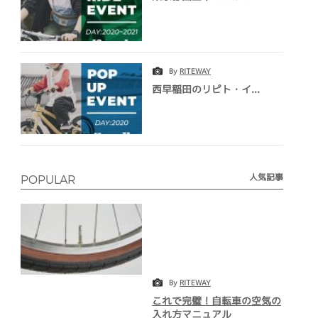
By
RITEWAY
西早稲田のリピト・イ...
人気記事
POPULAR
By
RITEWAY
これで完璧！自転車の空気の
入れ方マニュアル