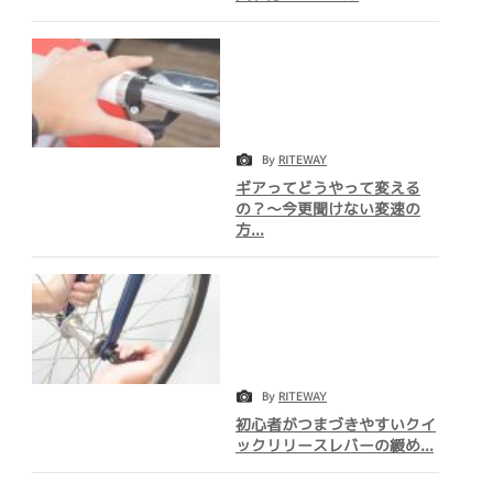
By
RITEWAY
ギアってどうやって変える
の？～今更聞けない変速の
方...
By
RITEWAY
初心者がつまづきやすいクイ
ックリリースレバーの緩め...