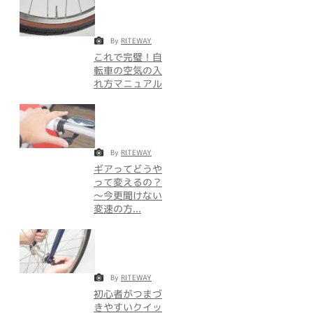
By
RITEWAY
これで完璧！自
転車の空気の入
れ方マニュアル
By
RITEWAY
ギアってどうや
って変えるの？
～今更聞けない
変速の方...
By
RITEWAY
初心者がつまづ
きやすいクイッ