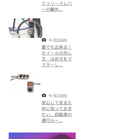
クリリースレバ
ーの緩め...
By
RITEWAY
誰でも出来る！
ホイールの外し
方・はめ方をマ
スターし...
By
RITEWAY
安心して走るた
めに知っておき
たい、自転車の
通行ルー...