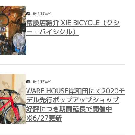
By
RITEWAY
常設店紹介 XIE BICYCLE（クシ
ー・バイシクル）
By
RITEWAY
WARE HOUSE岸和田にて2020モ
デル先行ポップアップショップ
好評につき期間延長で開催中
※6/27更新