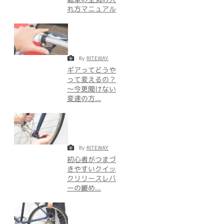
れ方マニュアル
By
RITEWAY
ギアってどうや
って変えるの？
～今更聞けない
変速の方...
By
RITEWAY
初心者がつまづ
きやすいクイッ
クリリースレバ
ーの緩め...