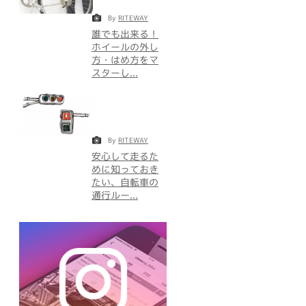
By
RITEWAY
誰でも出来る！
ホイールの外し
方・はめ方をマ
スターし...
By
RITEWAY
安心して走るた
めに知っておき
たい、自転車の
通行ルー...