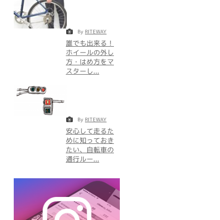
By
RITEWAY
誰でも出来る！
ホイールの外し
方・はめ方をマ
スターし...
By
RITEWAY
安心して走るた
めに知っておき
たい、自転車の
通行ルー...