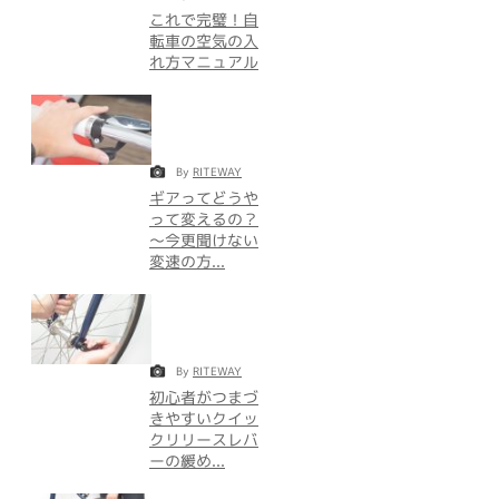
これで完璧！自
転車の空気の入
れ方マニュアル
By
RITEWAY
ギアってどうや
って変えるの？
～今更聞けない
変速の方...
By
RITEWAY
初心者がつまづ
きやすいクイッ
クリリースレバ
ーの緩め...