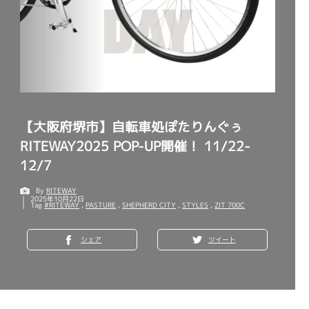
【大阪府堺市】自転車処ぽたりんぐぅ
RITEWAY2025 POP-UP開催！ 11/22-
12/7
By
RITEWAY
2025年10月22日
Tag
#RITEWAY
,
PASTURE
,
SHEPHERD CITY
,
STYLES
,
ZIT 700C
シェア
ツイート