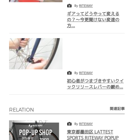
By
RITEWAY
ギアってどうやって変える
の？～今更聞けない変速の
方...
By
RITEWAY
初心者がつまづきやすいクイ
ックリリースレバーの緩め...
関連記事
RELATION
By
RITEWAY
東京都墨田区 LATTEST
SPORTS RITEWAY POPUP