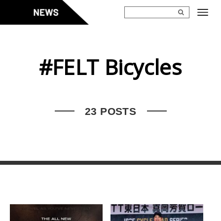
Skip
to
content
#FELT Bicycles
23 POSTS