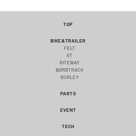
稿
ナ
TOP
ビ
BIKE&TRAILER
ゲ
FELT
GT
ー
RITEWAY
BOMBTRACK
シ
BURLEY
ョ
PARTS
ン
EVENT
TECH