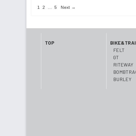
1
2
…
5
Next →
投
稿
ナ
TOP
BIKE&TRA
ビ
FELT
GT
ゲ
RITEWAY
BOMBTRA
ー
BURLEY
シ
ョ
ン