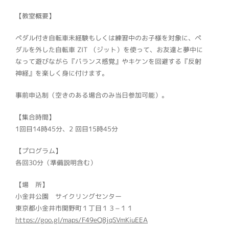
【教室概要】
ペダル付き自転車未経験もしくは練習中のお子様を対象に、ペ
ダルを外した自転車 ZIT （ジット）を使って、お友達と夢中に
なって遊びながら『バランス感覚』やキケンを回避する『反射
神経』を楽しく身に付けます。
事前申込制（空きのある場合のみ当日参加可能）。
【集合時間】
1回目14時45分、2 回目15時45分
【プログラム】
各回30分（準備説明含む）
【場 所】
小金井公園 サイクリングセンター
東京都小金井市関野町１丁目１３−１１
https://goo.gl/maps/F49eQ8jqSVmKiuEEA