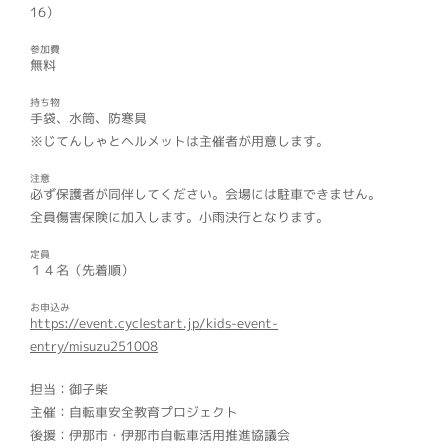
16）
参加費
無料
持ち物
手袋、水筒、防寒具
※じてんしゃとヘルメットは主催者が用意します。
注意
必ず保護者が同伴してください。会場には駐車できません。
全員傷害保険に加入します。小雨決行となります。
定員
１４名（先着順）
お申込み
https://event.cyclestart.jp/kids-event-
entry/misuzu251008
担当
：
御子柴
主催：自転車安全教育プロジェクト
後援：伊那市・伊那市自転車活用推進協議会