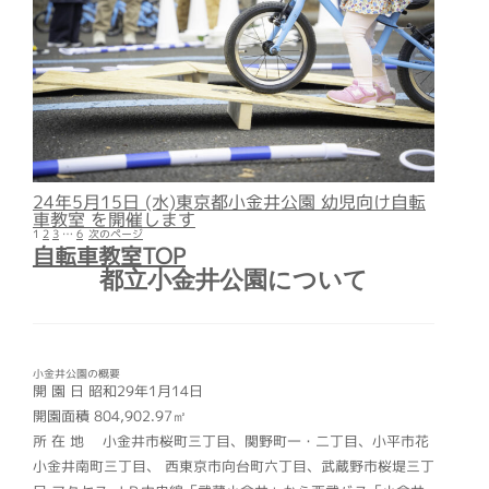
24年5月15日 (水)東京都小金井公園 幼児向け自転
車教室 を開催します
1
2
3
…
6
次のページ
自転車教室TOP
都立小金井公園について
小金井公園の概要
開 園 日 昭和29年1月14日
開園面積 804,902.97㎡
所 在 地 小金井市桜町三丁目、関野町一・二丁目、小平市花
小金井南町三丁目、 西東京市向台町六丁目、武蔵野市桜堤三丁