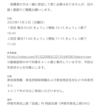
・保護者の方は一緒に参加して頂く必要はありませんが、目の
届く範囲でご観覧お願いします。
日時
2025年11月２日（日曜日）
１回目 集合10:00 きょうしつ開始 10:15 きょうしつ終了
10:45
２回目 集合11:00 きょうしつ開始 11:15 きょうしつ終了
11:45
参考動画
https://vimeo.com/913220983/22131d4936?share=copy
※動画説明の中で対象を４〜６歳と案内していますが、今回は
年長児さんを対象とします。
対象
美篶保育園・美篶西部保育園および美篶地区在住などの年長児
さん
＊エリア外の方はご参加いただけません。
場所
伊那市美篶上原「加城」内 特設会場（伊那市美篶上原5492-