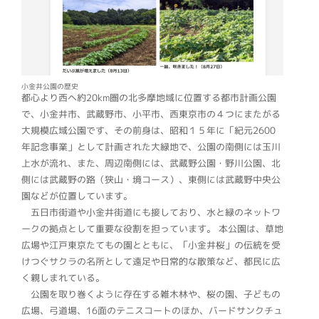
小金井公園の歴史
都心より西へ約20km圏の北多摩地域に位置する都市計画公園
で、小金井市、武蔵野市、小平市、西東京市の４つにまたがる
大規模広域公園です、その前身は、昭和１５年に「紀元2600
年記念事業」として計画された大緑地で、公園の南側には玉川
上水が流れ、また、周辺南側には、武蔵野公園・野川公園、北
側には武蔵野の路（狭山・境コース）、東側には武蔵野中央公
園などが位置しています。
五日市街道や小金井街道にも接しており、水と緑のネットワ
ークの拠点として重要な役割を担っています。 本公園は、草地
広場や江戸東京たてもの園とともに、「小金井桜」の伝統を受
けつぐサクラの名所として遠足や日常的な散策など、都民に広
く親しまれている。
公園を取り巻くように存在する雑木林や、桜の園、子どもの
広場、弓道場、16面のテニスコートのほか、バードサンクチュ