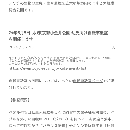
アリ等の生物の生息・生育環境を広大な敷地内に有する大規模
総合公園です。
24年6月5日 (水)東京都小金井公園 幼児向け自転車教室
を開催します
2024 / 5 / 15
ライトウェイプロダクツジャパン/日本自転車文化協会は、東京都小金井公園にて
「みんなで遊ぼう！はじめての自転車教室」を開催します。
お申し込みは以下のサイトから行えます。
https://event.cyclestart.jp/kids-event-list
自転車教室の内容についてはこちらの
自転車教室ページ
でご紹
介しています。
【教室概要】
ペダル付き自転車未経験もしくは練習中のお子様を対象に、ペ
ダルを外した自転車 ZIT （ジット）を使って、お友達と夢中に
なって遊びながら『バランス感覚』やキケンを回避する『反射