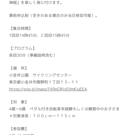
神経』を楽しく身に付けます。
事前申込制（空きのある場合のみ当日参加可能）。
【集合時間】
1回目14時45分、2 回目15時45分
【プログラム】
各回30分（準備説明含む）
【場 所】
小金井公園 サイクリングセンター
東京都小金井市関野町１丁目１３−１１
https://goo.gl/maps/F49eQ8jqSVmKiuEEA
【対 象】
4歳～6歳 ペダル付き自転車未経験もしくは練習中のお子さま
＊対象身長：１００ｃｍ～１１５ｃｍ
【参加費】