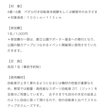
【対 象】
4歳～6歳 ペダル付き自転車未経験もしくは練習中のお子さま
＊対象身長：１００ｃｍ～１１５ｃｍ
【参加費】
1名／1,000円
＊参加費の一部は、都立公園サポーター基金への寄付となり、
公園の魅力アップにつながるイベント開催等に使用させていた
だきます。
【定 員】
各回７名（事前予約制）
【使用機材】
自転車が上手く乗れるようになるには機材の性能が重要なた
め、教室では軽量・高性能なスポーツ自転車 ZIT （ジット）を
全員分ご用意しています。 お子さまでも自分の手足の延長上
のように自由に扱って頂けるので、他の自転車と比べてスキル
アップがスムーズです。