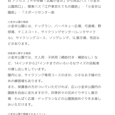
目 アクセス ＪＲ中央線「武蔵小金井」から西武バス「小金井
公園西口」、関東バス「江戸東京たてもの園前」・「小金井公
園前」・「スポーツセンター前
小金井公園の施設
小金井公園には、ドッグラン、バーベキュー広場、弓道場、野
球場、テニスコート、サイクリングセンター(レンタサイク
ル)、サイクリングコース、ソリゲレンデ、SL展示場、売店な
どがあります。
自転車に関する施設
小金井公園では、大人用・子供用（補助付き・補助なし）な
ど、14インチから27インチまでのいろいろなサイズの自転車
の貸し出しをしています。
園内には、サイクリング専用コースのほか、小さなお子様のた
めの練習場もあります。
また、保護者の方がついていただければ、広い小金井公園内の
園路を自由に走れますので、四季折々の花めぐりやＳＬ展示
場・わんぱく広場・ドッグランなどの公園施設めぐりをお楽し
みいただけます。
小金井公園で開催されるイベント