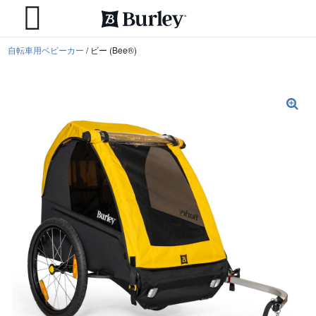
/
ビー (Bee®)
自転車用ベビーカー