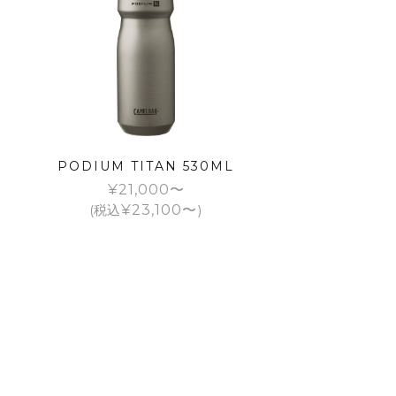
PODIUM TITAN 530ML
¥
21,000
(税込
¥
23,100
)