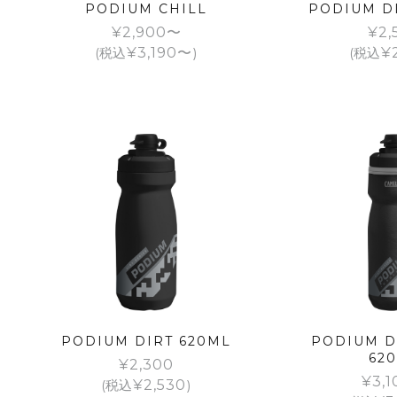
PODIUM CHILL
PODIUM D
¥
2,900
¥
2,
(税込
¥
3,190
)
(税込
¥
PODIUM DIRT 620ML
PODIUM D
62
¥
2,300
¥
3,1
(税込
¥
2,530
)