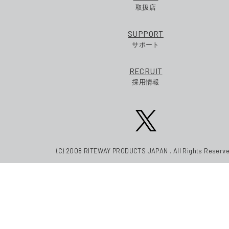
取扱店
SUPPORT
サポート
RECRUIT
採用情報
(C) 2008 RITEWAY PRODUCTS JAPAN . All Rights Reserve