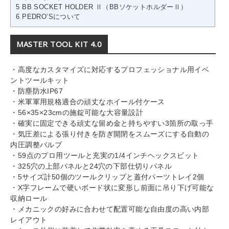
5
BB SOCKET HOLDER Ⅱ（BBソケットホルダーⅡ）
6
PEDRO’Sについて
MASTER TOOL KIT 4.0
・高度なカスタマイズに対応するプロフェッショナル用イベ
ントツールキット
・防塵防水IP67
・米軍軍用規格適合の頑丈なホイール付ケース
・56×35×23cmの施錠可能な大容量設計
・確実に固定できる頑丈な留め金と持ちやすい3箇所の取っ手
・気圧差による張り付きを防ぎ開閉をスムーズにする自動の
内圧調整バルブ
・59点のプロ用ツールと充実の1/4インチヘックスビット
・325穴の上部パネルと24穴の下部仕切りパネル
・5サイズ計50個のツールクリップと蓋付パーツトレイ2個
・X字フレームで硬いボード状に変形し前面に吊り下げ可能な
収納ロール
・メカニックの好みに合わせて配置可能な自由度の高い内部
レイアウト