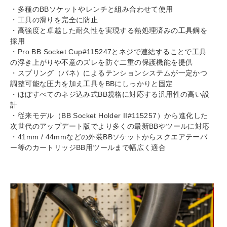
・多種のBBソケットやレンチと組み合わせて使用
・工具の滑りを完全に防止
・高強度と卓越した耐久性を実現する熱処理済みの工具鋼を
採用
・Pro BB Socket Cup#115247とネジで連結することで工具
の浮き上がりや不意のズレを防ぐ二重の保護機能を提供
・スプリング（バネ）によるテンションシステムが一定かつ
調整可能な圧力を加え工具をBBにしっかりと固定
・ほぼすべてのネジ込み式BB規格に対応する汎用性の高い設
計
・従来モデル（BB Socket Holder II#115257）から進化した
次世代のアップデート版でより多くの最新BBやツールに対応
・41mm / 44mmなどの外装BBソケットからスクエアテーパ
ー等のカートリッジBB用ツールまで幅広く適合