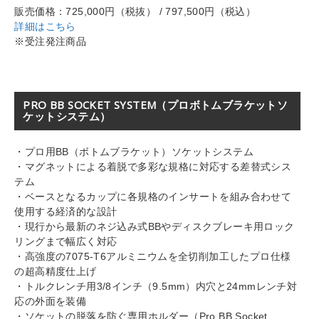
販売価格：725,000円（税抜） / 797,500円（税込）
詳細はこちら
※受注発注商品
PRO BB SOCKET SYSTEM（プロボトムブラケットソ
ケットシステム）
・プロ用BB（ボトムブラケット）ソケットシステム
・マグネットによる着脱で多彩な規格に対応する差替式シス
テム
・ベースとなるカップに各規格のインサートを組み合わせて
使用する経済的な設計
・現行から最新のネジ込み式BBやディスクブレーキ用ロック
リングまで幅広く対応
・高強度の7075-T6アルミニウムを全切削加工したプロ仕様
の超高精度仕上げ
・トルクレンチ用3/8インチ（9.5mm）内穴と24mmレンチ対
応の外面を装備
・ソケットの脱落を防ぐ専用ホルダー（Pro BB Socket