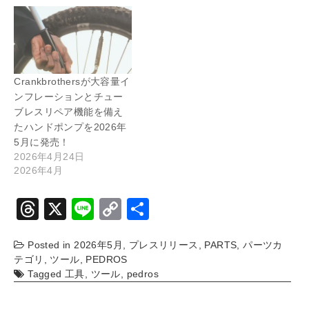
Crankbrothersが大容量イ
ンフレーションとチュー
ブレスリペア機能を備え
たハンドポンプを2026年
5月に発売！
2026年4月24日
2026年4月
T
X
Li
C
共
hr
n
o
有
Posted in
2026年5月
,
プレスリリース
,
PARTS
,
パーツカ
e
e
p
テゴリ
,
ツール
,
PEDROS
a
y
Tagged
工具
,
ツール
,
pedros
d
Li