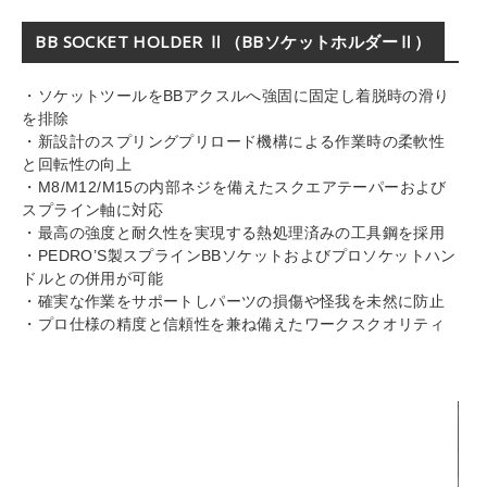
BB SOCKET HOLDER Ⅱ（BBソケットホルダーⅡ）
・ソケットツールをBBアクスルへ強固に固定し着脱時の滑り
を排除
・新設計のスプリングプリロード機構による作業時の柔軟性
と回転性の向上
・M8/M12/M15の内部ネジを備えたスクエアテーパーおよび
スプライン軸に対応
・最高の強度と耐久性を実現する熱処理済みの工具鋼を採用
・PEDRO’S製スプラインBBソケットおよびプロソケットハン
ドルとの併用が可能
・確実な作業をサポートしパーツの損傷や怪我を未然に防止
・プロ仕様の精度と信頼性を兼ね備えたワークスクオリティ