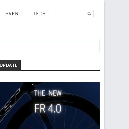
EVENT
TECH
econdary
UPDATE
idebar