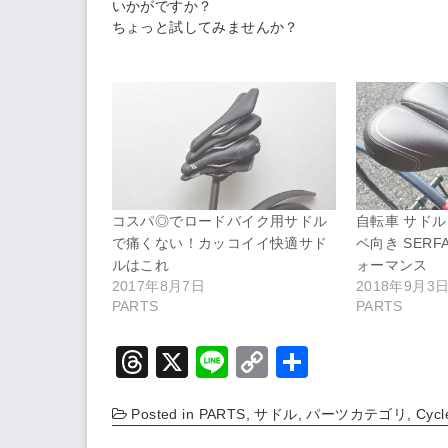
いかがですか？
ちょっと試してみませんか？
コスパ◎でロードバイク用サドル
自転車 サドル
で痛くない！カッコイイ快適サド
ベ向き SERF
ルはこれ
ォーマンス
2017年8月7日
2018年9月3
PARTS
PARTS
T
X
Li
C
共
hr
n
o
有
Posted in
PARTS
,
サドル
,
パーツカテゴリ
,
Cycl
e
e
p