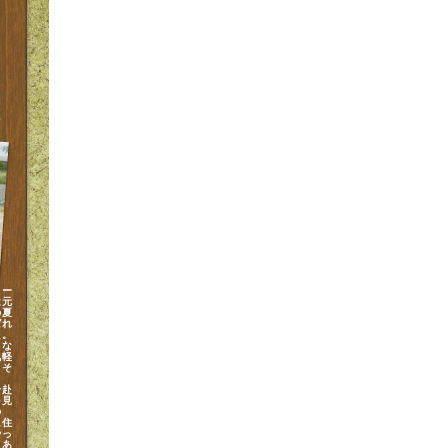
コー
は元
の夏
ばれ
た。
スな
気軽
もそ
身赴
を見
の
に住
やっ
まあ