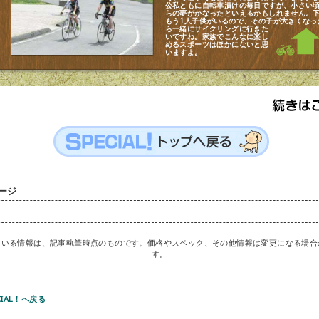
公私ともに自転車漬けの毎日ですが、小さい
らの夢がかなったといえるかもしれません。
もう1人子供がいるので、その子が大きくなっ
ら一緒に
サイクリングに行きた
いですね。家族でこんなに楽し
めるスポーツはほかにないと思
いますよ。
ージ
ている情報は、記事執筆時点のものです。価格やスペック、その他情報は変更になる場合
す。
CIAL！へ戻る