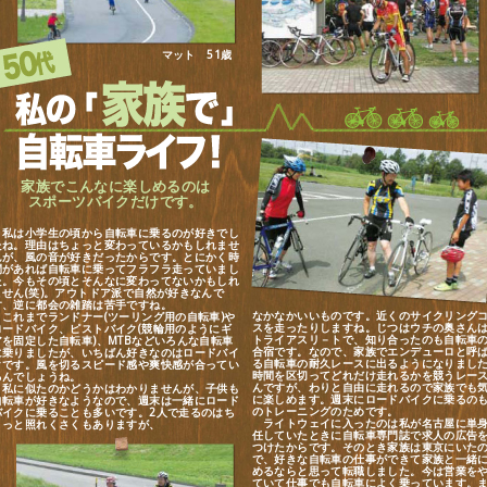
マット 51歳
家族でこんなに楽しめるのは
スポーツバイクだけです。
私は小学生の頃から自転車に乗るのが好きでし
たね。理由はちょっと変わっているかもしれませ
んが、風の音が好きだったからです。とにかく時
間があれば自転車に乗ってフラフラ走っていまし
た。今もその頃とそんなに変わってないかもしれ
ません(笑)。アウトドア派で自然が好きなんで
す、逆に都会の雑踏は苦手ですね。
なかなかいいものです。近くのサイクリング
これまでランドナー(ツーリング用の自転車)や
スを走ったりしますね。じつはウチの奥さん
ロードバイク、ピストバイク(競輪用のようにギ
トライアスリ－トで、知り合ったのも自転車
アを固定した自転車)、MTBなどいろんな自転車
合宿です。なので、家族でエンデューロと呼
に乗りましたが、いちばん好きなのはロードバイ
る自転車の耐久レースに出るようになりまし
クです。風を切るスピード感や爽快感が合ってい
時間を区切ってどれだけ走れるかを競うレー
るんでしょうね。
んですが、わりと自由に走れるので家族でも
私に似たのかどうかはわかりませんが、子供も
に楽しめます。週末にロードバイクに乗るの
自転車が好きなようなので、週末は一緒にロード
のトレーニングのためです。
バイクに乗ることも多いです。2人で走るのはち
ライトウェイに入ったのは私が名古屋に単
ょっと照れくさくもありますが、
任していたときに自転車専門誌で求人の広告
つけたからです。そのとき家族は東京にいた
で、好きな自転車の仕事ができて家族と一緒
めるならと思って転職しました。今は営業を
ていて仕事でも自転車によく乗っています。