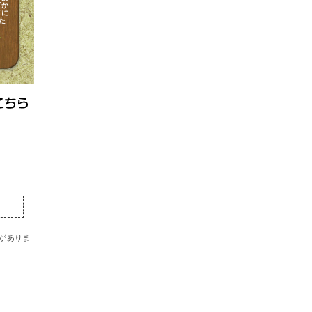
頃か
下に
た
がありま