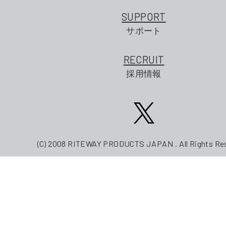
SUPPORT
サポート
RECRUIT
採用情報
(C) 2008 RITEWAY PRODUCTS JAPAN . All Rights Re